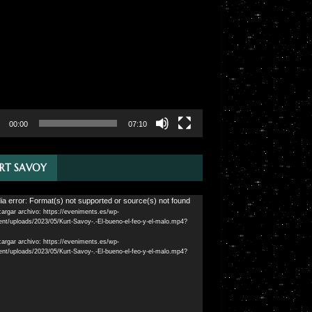
ductor
00:00
07:10
RT SAVOY
ductor
a error: Format(s) not supported or source(s) not found
argar archivo: https://eveniments.es/wp-
ent/uploads/2023/05/Kurt-Savoy-.-El-bueno-el-feo-y-el-malo.mp4?
argar archivo: https://eveniments.es/wp-
ent/uploads/2023/05/Kurt-Savoy-.-El-bueno-el-feo-y-el-malo.mp4?