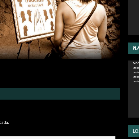
PL
Repro
Medi
Desc
de
cont
vídeo
Desc
cont
cada.
LO