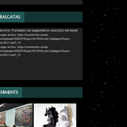
BALGATAS
ductor
a error: Format(s) not supported or source(s) not found
argar archivo: https://eveniments.es/wp-
ent/uploads/2020/07/Espect%C3%A1culo-Cabalgata-Reyes-
id-2017.mp4?_=5
argar archivo: https://eveniments.es/wp-
ent/uploads/2020/07/Espect%C3%A1culo-Cabalgata-Reyes-
id-2017.mp4?_=5
ENIMENTS