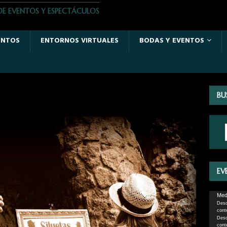
DE EVENTOS Y ESPECTÁCULOS
ENTOS
ENTORNOS VIRTUALES
BODAS Y EVENTOS
BU
EV
Repro
Medi
Desc
de
cont
vídeo
Desc
cont