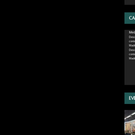
CA
Repro
Medi
Desc
de
cont
vídeo
Madr
Desc
cont
Madr
EV