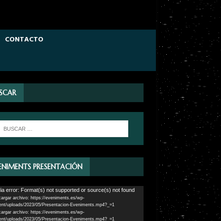
CONTACTO
SCAR
ENIMENTS PRESENTACIÓN
ductor
a error: Format(s) not supported or source(s) not found
argar archivo: https://eveniments.es/wp-
ent/uploads/2023/05/Presentacion-Eveniments.mp4?_=1
argar archivo: https://eveniments.es/wp-
ent/uploads/2023/05/Presentacion-Eveniments.mp4?_=1