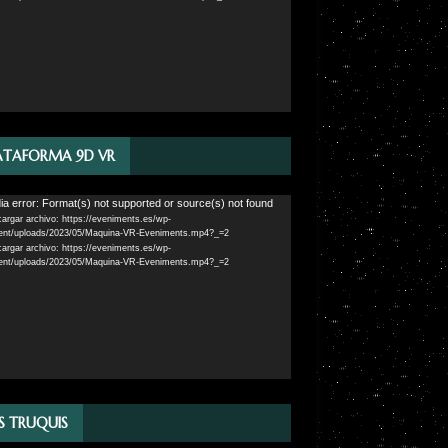
ATAFORMA 9D VR
ductor
a error: Format(s) not supported or source(s) not found
argar archivo: https://eveniments.es/wp-
ent/uploads/2023/05/Maquina-VR-Eveniments.mp4?_=2
argar archivo: https://eveniments.es/wp-
ent/uploads/2023/05/Maquina-VR-Eveniments.mp4?_=2
S TRUQUIS