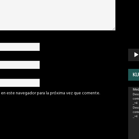
Repro
de
vídeo
KU
Repro
Medi
 en este navegador para la próxima vez que comente.
Desc
de
cont
vídeo
_=4
Desc
cont
_=4